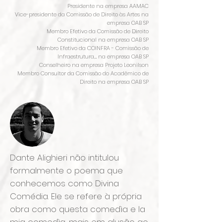
Presidente na empresa
AAMAC
Vice-presidente da Comissão de Direito às Artes na
empresa
OAB SP
Membro Efetivo da Comissão de Direito
Constitucional na empresa
OAB SP
Membro Efetivo da COINFRA - Comissão de
Infraestrutura,... na empresa
OAB SP
Conselheiro na empresa
Projeto Leonilson
Membro Consultor da Comissão do Acadêmico de
Direito na empresa
OAB SP
Dante Alighieri não intitulou
formalmente o poema que
conhecemos como Divina
Comédia. Ele se refere à própria
obra como questa comedìa e la