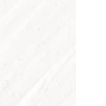
Divina Comédia - II Mural - 2012
Paraíso Celeste - 2014/15