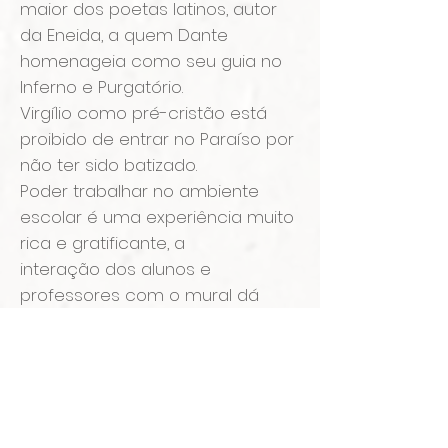
maior dos poetas latinos, autor
da Eneida, a quem Dante
homenageia como seu guia no
Inferno e Purgatório.
Virgílio como pré-cristão está
proibido de entrar no Paraíso por
não ter sido batizado.
Poder trabalhar no ambiente
escolar é uma experiência muito
rica e gratificante, a
interação dos alunos e
professores com o mural dá
outra dimensão ao trabalho, que
vira literalmente uma ferramenta
de ensino. Sinto que meu
trabalho deixou de ser
meramente contemplado e