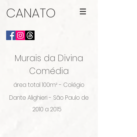
CANATO
Murais da Divina
Comédia
á
rea total
100m
² - Colégio
Dante Alighieri - São Paulo de
2010 a 2015
Divina Comédia - I Mural - 2010