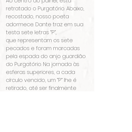
Ao centro do painel, está
retratado o Purgatório. Abaixo,
recostado, nosso poeta
adormece. Dante traz em sua
testa sete letras “P”,
que representam os sete
pecados e foram marcadas
pela espada do anjo guardião
do Purgatório. Na jornada às
esferas superiores, a cada
círculo vencido, um “P” lhe é
retirado, até ser finalmente
aliviado dos pecados. Em seu
sonho, Dante é conduzido por
santa Luzia (protetora da
visão), momento em que é
depurado pelo fogo e coroado