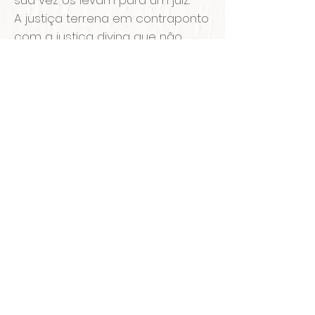
sua vez os levam para um juiz.
A justiça terrena em contraponto
com a justiça divina que não
falha. No mural vemos no centro
o Grande Juiz, que tudo vê,
cercado por anjos que trazem os
símbolos da Justiça: a Balança e
a Espada enquanto outros seres
celestiais cuidam e protegem as
pessoas.
O maior desafio desse mural foi
o prazo extremamente curto, tive
apenas 17 dias para a execução.