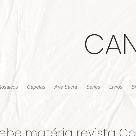
CA
osaicos
Capelas
Arte Sacra
Séries
Livros
B
be matéria revista Car