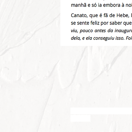
Canato pintura murais pa
quadros