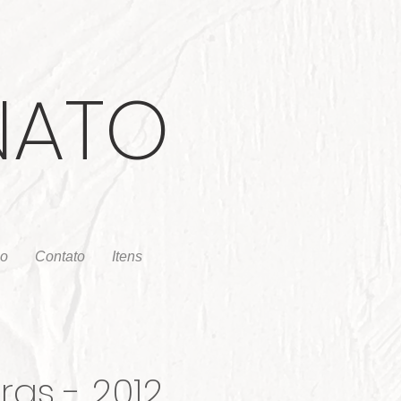
NATO
io
Contato
Itens
as - 2012