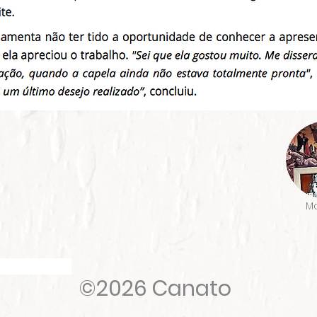
Ma
ineis capelas
©2026 Canato