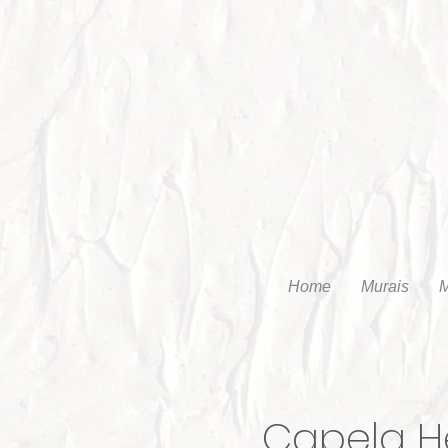
Home
Murais
M
Capela He